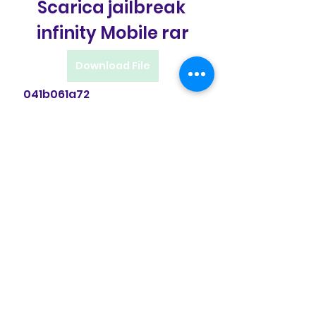
Scarica jailbreak 
infinity Mobile rar
Download File
 041b061a72
0
0
Couldn’t Load Comments
It looks like there was a technical
problem. Try reconnecting or
refreshing the page.
Refresh
Acerca de
¡Bienvenido al grupo! Puede