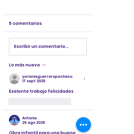
5 comentarios
Conoce a los
Explorando Cu
Escribir un comentario...
personajes de
3: descubre su
Explorando Cuentos
personajes.
Lo más nuevo
3
yorianisguerreropacheco
17 sept 2025
Exelente trabajo felicidades 
Me gusta
Reaccionar
Antonio
29 ago 2025
Obra infantil para una buena 