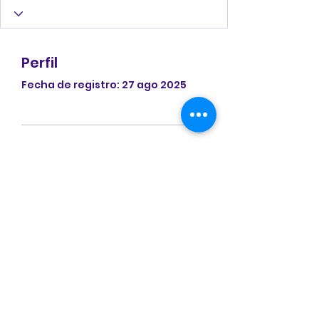
Perfil
Fecha de registro: 27 ago 2025
Aún no hay nada
que mostrar aquí
Cuando este miembro
agregue información sobre sí
mismo, podrás verla aquí.