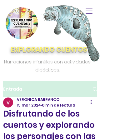
EXPLORANDO CUENTOS
Narraciones infantiles con actividades
didácticas.
Entrada
VERONICA BARRANCO
15 mar 2024
0 min de lectura
Disfrutando de los
cuentos y explorando
los personajes con las