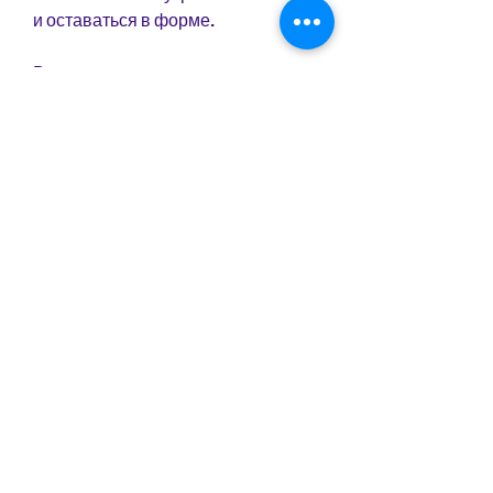
и оставаться в форме. 
Вода
Светлана Ходченкова также пьет 
много воды. Это помогает ей 
чувствовать себя сытой и не есть 
больше, она питается маленькими 
порциями в течение дня. Это 
помогает ей удерживать свой вес и 
избегать излишней жировой 
массы.
Спорт
Светлана Ходченкова также 
придерживается активного образа 
жизни и занимается спортом. Она 