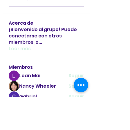
Acerca de
¡Bienvenido al grupo! Puede
conectarse con otros
miembros, o
...
Leer más
Miembros
Loan Mai
Seguir
Nancy Wheeler
Seguir
Gabriel
Seguir
Sidmir
Seguir
Linh Nguyễn
Seguir
Ver todos los miembros (120)