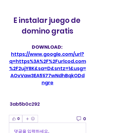
E instalar juego de 
domino gratis
DOWNLOAD: 
https://www.google.com/url?
q=https%3A%2F%2Furlcod.com
%2F2ujY8K&sa=D&sntz=1&usg=
AOvVaw3EA51i77wNdhBqkODd
ngre
 3ab5b0c292
0
0
댓글을 입력하세요.