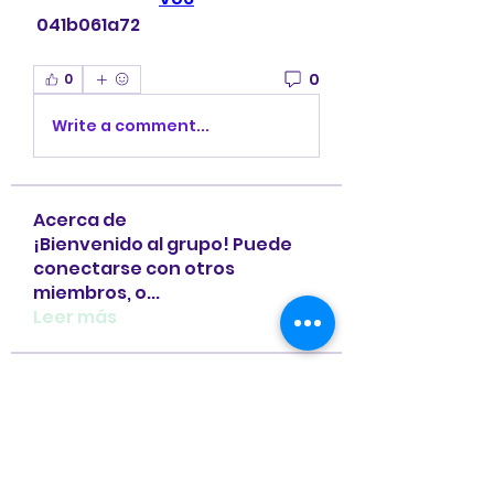
 041b061a72
0
0
Write a comment...
Acerca de
¡Bienvenido al grupo! Puede
conectarse con otros
miembros, o
...
Leer más
Miembros
Loan Mai
Seguir
Nancy Wheeler
Seguir