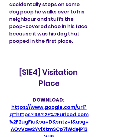
accidentally steps on some 
dog poop he walks over to his 
neighbour and stuffs the 
poop-covered shoe in his face 
because it was his dog that 
pooped in the first place.
[S1E4] Visitation 
Place
DOWNLOAD: 
https://www.google.com/url?
q=https%3A%2F%2Furlcod.com
%2F2ugFiu&sa=D&sntz=1&usg=
AOvVaw2YvlXtmSCp7lWdejP13
VU6