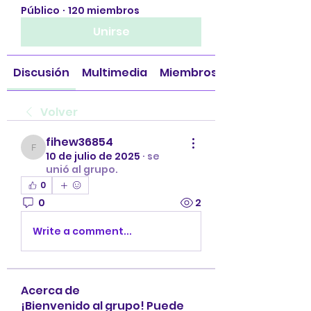
Público
·
120 miembros
Unirse
Discusión
Multimedia
Miembros
Volver
fihew36854
fihew36854
10 de julio de 2025
·
se
unió al grupo.
0
0
2
Write a comment...
Acerca de
¡Bienvenido al grupo! Puede