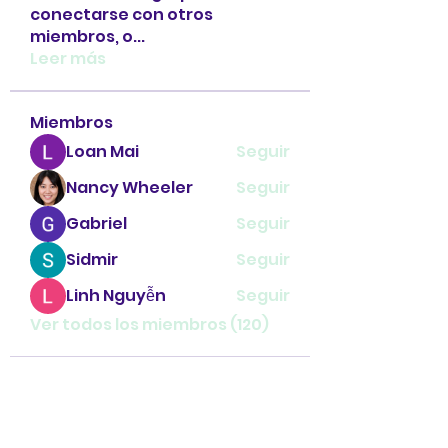
conectarse con otros
miembros, o
...
Leer más
Miembros
Loan Mai
Seguir
Nancy Wheeler
Seguir
Gabriel
Seguir
Sidmir
Seguir
Linh Nguyễn
Seguir
Ver todos los miembros (120)