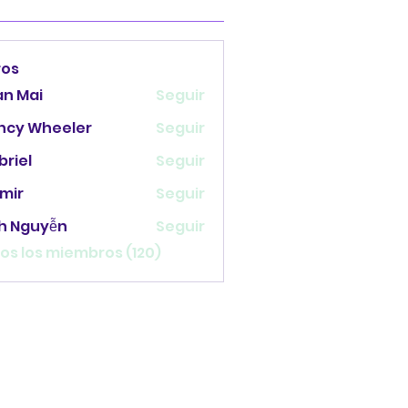
ros
an Mai
Seguir
ncy Wheeler
Seguir
briel
Seguir
mir
Seguir
nh Nguyễn
Seguir
os los miembros (120)