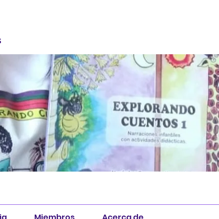
S
ia
Miembros
Acerca de