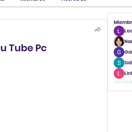
Miemb
Lo
Na
u Tube Pc
Ga
Sid
Li
Ver tod