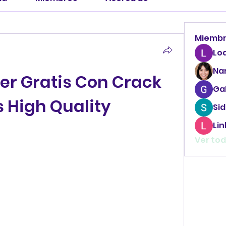
Miemb
Lo
Na
r Gratis Con Crack 
Ga
s High Quality
Sid
Li
Ver tod