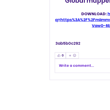
Global mapper 
DOWNLOAD: 
h
q=https%3A%2F%2Fmiimm
Vaw0-6
 3ab5b0c292
0
Write a comment...