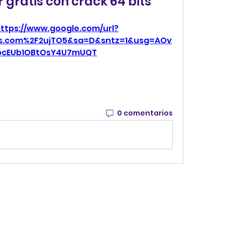
gratis con crack 64 bits
ttps://www.google.com/url?
s.com%2F2ujTO5&sa=D&sntz=1&usg=AOv
bcEUb1OBtOsY4U7mUQT
0 comentarios