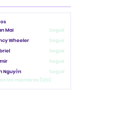
ros
an Mai
Seguir
ncy Wheeler
Seguir
briel
Seguir
mir
Seguir
nh Nguyễn
Seguir
os los miembros (120)