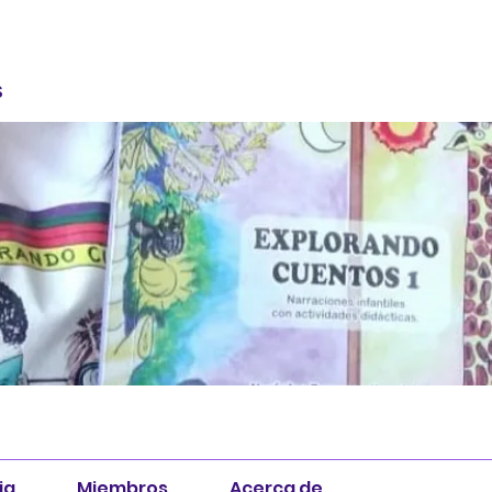
S
ia
Miembros
Acerca de