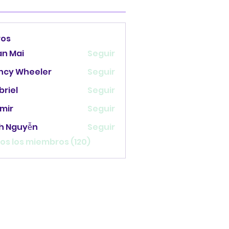
ros
an Mai
Seguir
ncy Wheeler
Seguir
briel
Seguir
mir
Seguir
nh Nguyễn
Seguir
os los miembros (120)