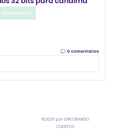
ios 32 bits para canaima
Download File
0 comentarios
©2020 por EXPLORANDO
CUENTOS