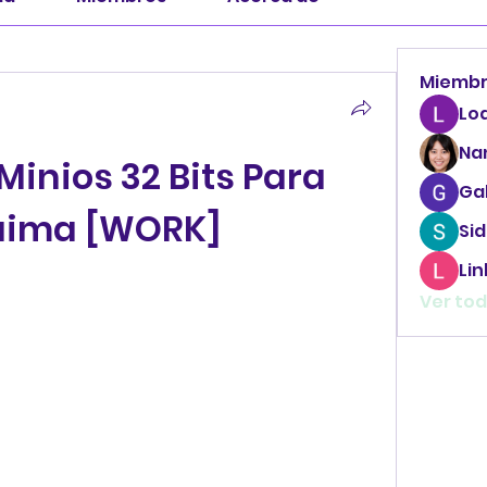
Miemb
Lo
Na
inios 32 Bits Para 
Ga
ima [WORK]
Sid
Li
Ver tod