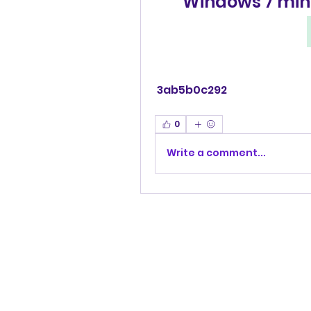
Windows 7 min
 3ab5b0c292
0
Write a comment...