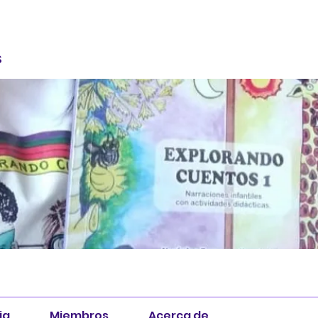
S
ia
Miembros
Acerca de