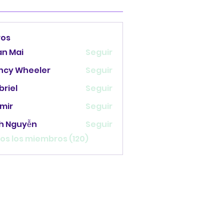
ros
an Mai
Seguir
ncy Wheeler
Seguir
briel
Seguir
mir
Seguir
nh Nguyễn
Seguir
os los miembros (120)