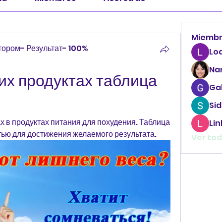
Miemb
ором- Результат- 100%
Lo
Na
их продуктах таблица 
Ga
Sid
х в продуктах питания для похудения. Таблица 
Li
тью для достижения желаемого результата.
Ver tod