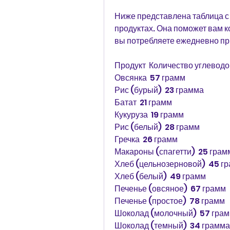
Ниже представлена таблица с
продуктах. Она поможет вам к
вы потребляете ежедневно пр
Продукт  Количество углеводо
Овсянка  57 грамм
Рис (бурый)  23 грамма
Батат  21 грамм
Кукуруза  19 грамм
Рис (белый)  28 грамм
Гречка  26 грамм
Макароны (спагетти)  25 грам
Хлеб (цельнозерновой)  45 г
Хлеб (белый)  49 грамм
Печенье (овсяное)  67 грамм
Печенье (простое)  78 грамм
Шоколад (молочный)  57 гра
Шоколад (темный)  34 грамма