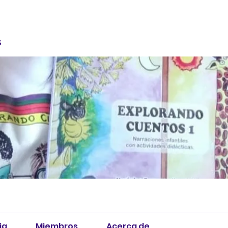
S
ia
Miembros
Acerca de