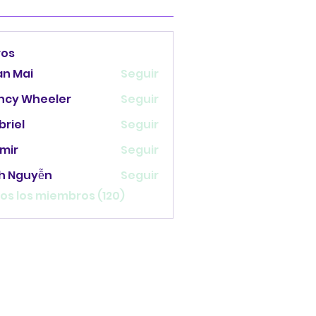
ros
an Mai
Seguir
ncy Wheeler
Seguir
briel
Seguir
mir
Seguir
nh Nguyễn
Seguir
os los miembros (120)