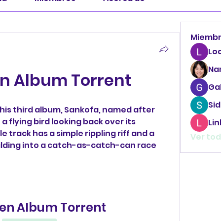
Miemb
Lo
Na
en Album Torrent
Ga
Sid
r his third album, Sankofa, named after 
 flying bird looking back over its 
Li
le track has a simple rippling riff and a 
Ver tod
uilding into a catch-as-catch-can race 
hen Album Torrent