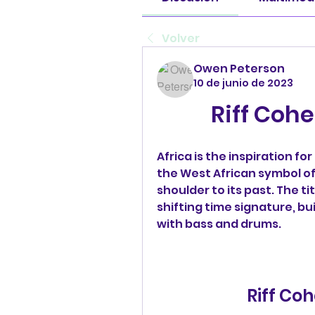
Volver
Owen Peterson
10 de junio de 2023
Riff Coh
Africa is the inspiration fo
the West African symbol of a
shoulder to its past. The tit
shifting time signature, b
with bass and drums.
Riff Co