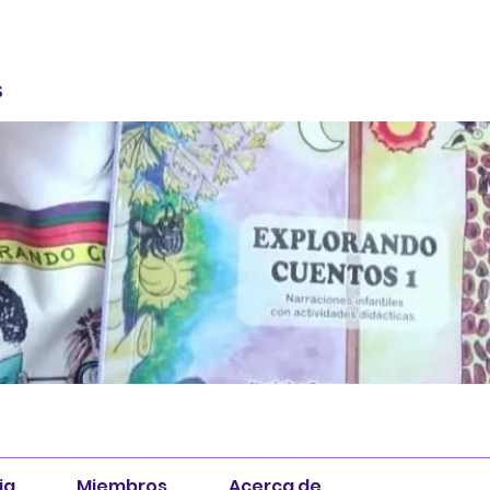
S
ia
Miembros
Acerca de