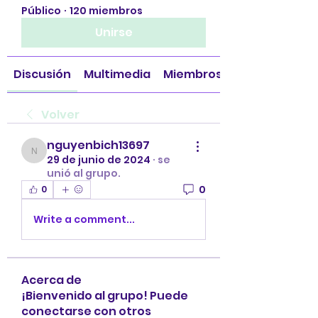
Público
·
120 miembros
Unirse
Discusión
Multimedia
Miembros
Volver
nguyenbich13697
nguyenbich13697
29 de junio de 2024
·
se
unió al grupo.
0
0
Write a comment...
Acerca de
¡Bienvenido al grupo! Puede
conectarse con otros