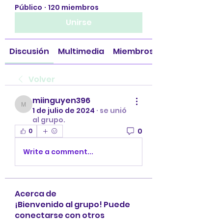
Público
·
120 miembros
Unirse
Discusión
Multimedia
Miembros
Volver
miinguyen396
miinguyen396
1 de julio de 2024
·
se unió
al grupo.
0
0
Write a comment...
Acerca de
¡Bienvenido al grupo! Puede
conectarse con otros