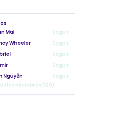
ros
an Mai
Seguir
ncy Wheeler
Seguir
briel
Seguir
mir
Seguir
nh Nguyễn
Seguir
os los miembros (120)