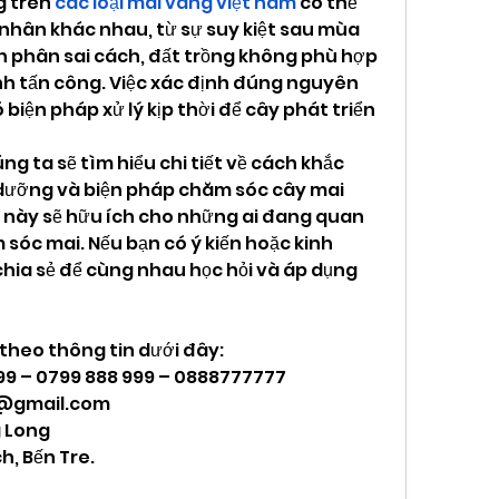
 trên 
các loại mai vàng việt nam
 có thể 
nhân khác nhau, từ sự suy kiệt sau mùa 
n phân sai cách, đất trồng không phù hợp 
nh tấn công. Việc xác định đúng nguyên 
biện pháp xử lý kịp thời để cây phát triển 
ng ta sẽ tìm hiểu chi tiết về cách khắc 
 dưỡng và biện pháp chăm sóc cây mai 
t này sẽ hữu ích cho những ai đang quan 
sóc mai. Nếu bạn có ý kiến hoặc kinh 
hia sẻ để cùng nhau học hỏi và áp dụng 
 theo thông tin dưới đây:
999 – 0799 888 999 – 0888777777
@gmail.com
 Long
h, Bến Tre.