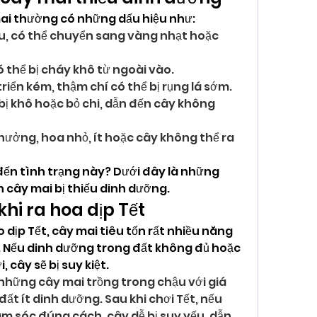
mai thường có những dấu hiệu như:
u, có thể chuyển sang vàng nhạt hoặc 
ó thể bị cháy khô từ ngoài vào.
riển kém, thậm chí có thể bị rụng lá sớm.
bị khô hoặc bỏ chi, dẫn đến cây không 
hưởng, hoa nhỏ, ít hoặc cây không thể ra 
n tình trạng này? Dưới đây là những 
 cây mai bị thiếu dinh dưỡng.
 khi ra hoa dịp Tết
dịp Tết, cây mai tiêu tốn rất nhiều năng 
. Nếu dinh dưỡng trong đất không đủ hoặc 
 cây sẽ bị suy kiệt.
những cây mai trồng trong chậu với giá 
đất ít dinh dưỡng. Sau khi chơi Tết, nếu 
 sóc đúng cách, cây dễ bị suy yếu, dẫn 