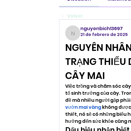
Volver
nguyenbich13697
21 de febrero de 2025
nguyenbich13697
NGUYÊN NHÂN 
TRẠNG THIẾU 
CÂY MAI
Việc trồng và chăm sóc cây m
tố sinh trưởng của cây. Tro
đề mà nhiều người gặp phải 
vườn mai vàng
 không được
thiết, nó sẽ có những biểu h
hưởng đến sức khỏe cũng n
Dấu hiệu nhận biế