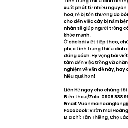
Tình trạng thiếu dinh dưỡng
xuất phát từ nhiều nguyên 
hoa, rễ bị tổn thương do bó
cho đến việc cây bị nấm bệ
nhân sẽ giúp người trồng có 
khỏe mạnh.
Ở các bài viết tiếp theo, chú
phục tình trạng thiếu dinh
đúng cách. Hy vọng bài viế
tâm đến việc trồng và chăm 
nghiệm về vấn đề này, hãy c
hiệu quả hơn!
Liên Hệ ngay cho chúng tôi
Điện thoại/Zalo: 0905 888 
Email: 
Vuonmaihoanglong
Facebook: Vườn mai Hoàng
Địa chỉ: Tân Thiềng, Chợ Lác