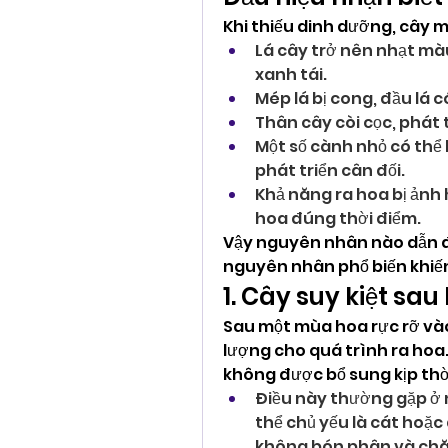
Khi thiếu dinh dưỡng, cây 
Lá cây trở nên nhạt mà
xanh tái.
Mép lá bị cong, đầu lá c
Thân cây còi cọc, phát t
Một số cành nhỏ có thể 
phát triển cân đối.
Khả năng ra hoa bị ảnh 
hoa đúng thời điểm.
Vậy nguyên nhân nào dẫn đế
nguyên nhân phổ biến khiến
1. Cây suy kiệt sau
Sau một mùa hoa rực rỡ vào 
lượng cho quá trình ra hoa
không được bổ sung kịp thời,
Điều này thường gặp ở 
thể chủ yếu là cát hoặc 
không bón phân và chăm