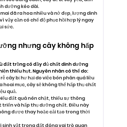
nh dưỡng kéo dài.
 mai đã ra hoa nhiều và nở đẹp, lượng dinh 
vì vậy cần có chế độ phục hồi hợp lý ngay 
ại sức.
 dưỡng nhưng cây không hấp 
ù đất trồng có đầy đủ chất dinh dưỡng 
hiện thiếu hụt. Nguyên nhân có thể do:
 rễ cây bị hư hại do việc bón phân quá liều 
 hoai mục, cây sẽ không thể hấp thụ chất 
ệu quả.
 Nếu đất quá nén chặt, thiếu sự thông 
 triển và hấp thụ dưỡng chất. Điều này 
hông được thay hoặc cải tạo trong thời 
 Vi sinh vật trong đất đóng vai trò quan 