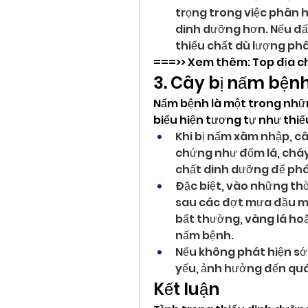
trọng trong việc phân h
dinh dưỡng hơn. Nếu đất 
thiếu chất dù lượng phâ
===>> Xem thêm: Top địa ch
3. Cây bị nấm bện
Nấm bệnh là một trong nhữ
biểu hiện tương tự như thi
Khi bị nấm xâm nhập, câ
chứng như đốm lá, cháy
chất dinh dưỡng để phát
Đặc biệt, vào những thờ
sau các đợt mưa đầu mùa
bất thường, vàng lá hoặc
nấm bệnh.
Nếu không phát hiện sớm
yếu, ảnh hưởng đến quá
Kết luận