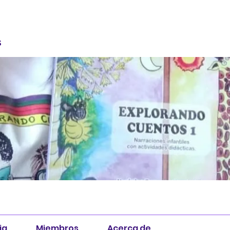
S
ia
Miembros
Acerca de