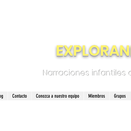
EXPLORAN
Narraciones infantiles
og
Contacto
Conozca a nuestro equipo
Miembros
Grupos