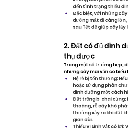
đến tình trạng thiếu di
Đặc biệt, với những cây
dưỡng mất đi càng lớn, 
sau Tết để giúp cây lấy l
2. Đất có đủ dinh
thụ được
Trong một số trường hợp, d
nhưng cây mai vẫn có biểu 
Hệ rễ bị tổn thương: Nếu
hoặc sử dụng phân chưa
dinh dưỡng một cách hi
Đất trồng bị chai cứng:
thoáng, rễ cây khó phát
thường xảy ra khi đất k
gian dài.
Thiếu vi sinh vật có lợi: