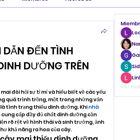
Miemb
Lo
Na
DẪN ĐẾN TÌNH 
Ga
DINH DƯỠNG TRÊN 
Sid
Li
Ver tod
ai đòi hỏi sự tỉ mỉ và hiểu biết về các yếu 
ng quá trình trồng, một trong những vấn 
là tình trạng thiếu dinh dưỡng. Khi 
nhà 
 cung cấp đầy đủ chất dinh dưỡng cần 
iện rõ rệt về hình thái và sinh trưởng, ảnh 
hư khả năng ra hoa của cây.
t cây mai thiếu dinh dưỡng