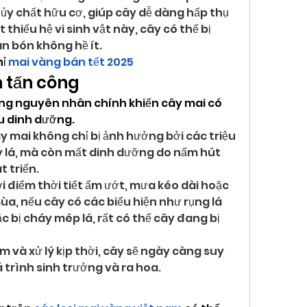
ủy chất hữu cơ, giúp cây dễ dàng hấp thụ 
thiếu hệ vi sinh vật này, cây có thể bị 
n bón không hề ít.
ỉ 
mai vàng bán tết 2025
h tấn công
ng nguyên nhân chính khiến cây mai có 
ếu dinh dưỡng.
y mai không chỉ bị ảnh hưởng bởi các triệu 
 lá, mà còn mất dinh dưỡng do nấm hút 
 triển.
i điểm thời tiết ẩm ướt, mưa kéo dài hoặc 
, nếu cây có các biểu hiện như rụng lá 
 bị cháy mép lá, rất có thể cây đang bị 
 và xử lý kịp thời, cây sẽ ngày càng suy 
 trình sinh trưởng và ra hoa.