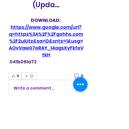
(Upda...
DOWNLOAD: 
https://www.google.com/url?
q=https%3A%2F%2Fgohhs.com
%2F2uiUtz&sa=D&sntz=1&usg=
AOvVaw07eRAY_14agsXyFkfeV
tkH
 041b061a72
0
0
Write a comment...
Acerca de
¡Bienvenido al grupo! Puede
conectarse con otros