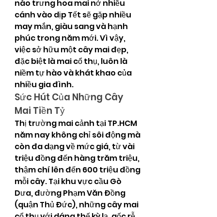
nào trưng hoa mai nở nhiều 
cánh vào dịp Tết sẽ gặp nhiều 
may mắn, giàu sang và hạnh 
phúc trong năm mới. Vì vậy, 
việc sở hữu một cây mai đẹp, 
đặc biệt là mai cổ thụ, luôn là 
niềm tự hào và khát khao của 
nhiều gia đình.
Sức Hút Của Những Cây 
Mai Tiền Tỷ
Thị trường mai cảnh tại TP.HCM 
năm nay không chỉ sôi động mà 
còn đa dạng về mức giá, từ vài 
triệu đồng đến hàng trăm triệu, 
thậm chí lên đến 600 triệu đồng 
mỗi cây. Tại khu vực cầu Gò 
Dưa, đường Phạm Văn Đồng 
(quận Thủ Đức), những cây mai 
cổ thụ với dáng thế kỳ lạ, gốc rễ 