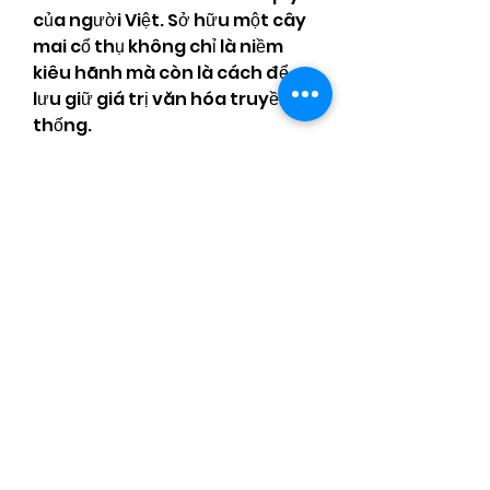
của người Việt. Sở hữu một cây 
mai cổ thụ không chỉ là niềm 
kiêu hãnh mà còn là cách để 
lưu giữ giá trị văn hóa truyền 
thống.
Mai Vàng – Kết Nối Tinh 
Thần Ngày Tết
Những đóa mai vàng nở rộ 
trong nắng xuân không chỉ 
mang đến vẻ đẹp mà còn gắn 
kết tình thân, mang lại niềm vui 
và hạnh phúc cho mọi người. 
Trong không khí rộn ràng của 
những ngày cận Tết, sắc vàng 
mai Tết ở Sài Gòn không chỉ tô 
điểm cho phố phường thêm rực 
rỡ mà còn lan tỏa tinh thần ấm 
áp, trọn vẹn của một mùa xuân 