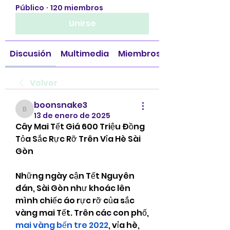
Público
·
120 miembros
Unirse
Discusión
Multimedia
Miembros
Volver
boonsnake3
boonsnake3
13 de enero de 2025
Cây Mai Tết Giá 600 Triệu Đồng 
Tỏa Sắc Rực Rỡ Trên Vỉa Hè Sài 
Gòn
Những ngày cận Tết Nguyên 
đán, Sài Gòn như khoác lên 
mình chiếc áo rực rỡ của sắc 
vàng mai Tết. Trên các con phố, 
mai vàng bến tre 2022
, vỉa hè, 