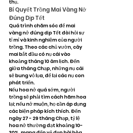
thụ.
Bí Quyết Trồng Mai Vàng Nở 
Đúng Dịp Tết
Quá trình chăm sóc để mai 
vàng nở đúng dịp Tết đòi hỏi sự 
tỉ mỉ và kinh nghiệm của người 
trồng. Theo các chủ vườn, cây 
mai bắt đầu có nụ cái vào 
khoảng tháng 10 âm lịch. Đến 
giữa tháng Chạp, những nụ cái 
sẽ bung vỏ lụa, để lại các nụ con 
phát triển.
Nếu hoa nở quá sớm, người 
trồng sẽ phải tìm cách hãm hoa 
lại; nếu nở muộn, họ cần áp dụng 
các biện pháp kích thích. Đến 
ngày 27 - 29 tháng Chạp, tỷ lệ 
hoa nở thường đạt khoảng 10-
30%, mang đến vẻ đẹp hài hòa 