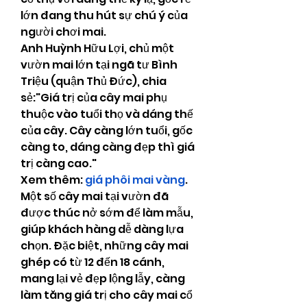
lớn đang thu hút sự chú ý của 
người chơi mai.
Anh Huỳnh Hữu Lợi, chủ một 
vườn mai lớn tại ngã tư Bình 
Triệu (quận Thủ Đức), chia 
sẻ:"Giá trị của cây mai phụ 
thuộc vào tuổi thọ và dáng thế 
của cây. Cây càng lớn tuổi, gốc 
càng to, dáng càng đẹp thì giá 
trị càng cao."
Xem thêm: 
giá phôi mai vàng
.
Một số cây mai tại vườn đã 
được thúc nở sớm để làm mẫu, 
giúp khách hàng dễ dàng lựa 
chọn. Đặc biệt, những cây mai 
ghép có từ 12 đến 18 cánh, 
mang lại vẻ đẹp lộng lẫy, càng 
làm tăng giá trị cho cây mai cổ 