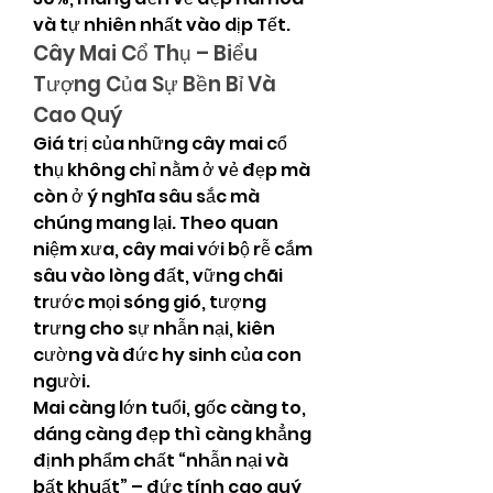
và tự nhiên nhất vào dịp Tết.
Cây Mai Cổ Thụ – Biểu 
Tượng Của Sự Bền Bỉ Và 
Cao Quý
Giá trị của những cây mai cổ 
thụ không chỉ nằm ở vẻ đẹp mà 
còn ở ý nghĩa sâu sắc mà 
chúng mang lại. Theo quan 
niệm xưa, cây mai với bộ rễ cắm 
sâu vào lòng đất, vững chãi 
trước mọi sóng gió, tượng 
trưng cho sự nhẫn nại, kiên 
cường và đức hy sinh của con 
người.
Mai càng lớn tuổi, gốc càng to, 
dáng càng đẹp thì càng khẳng 
định phẩm chất “nhẫn nại và 
bất khuất” – đức tính cao quý 