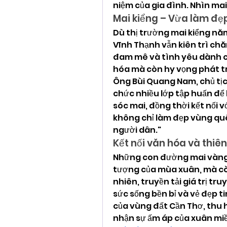
niệm của gia đình. Nhìn mai 
Mai kiểng – Vừa làm đẹp
Dù thị trường mai kiểng n
Vĩnh Thạnh vẫn kiên trì ch
đam mê và tình yêu dành ch
hóa mà còn hy vọng phát tri
Ông Bùi Quang Nam, chủ tịch
chức nhiều lớp tập huấn để
sóc mai, đồng thời kết nối v
không chỉ làm đẹp vùng quê
người dân."
Kết nối văn hóa và thiê
Những con đường mai vàng rự
tượng của mùa xuân, mà còn 
nhiên, truyền tải giá trị tr
sức sống bền bỉ và vẻ đẹp t
của vùng đất Cần Thơ, thu