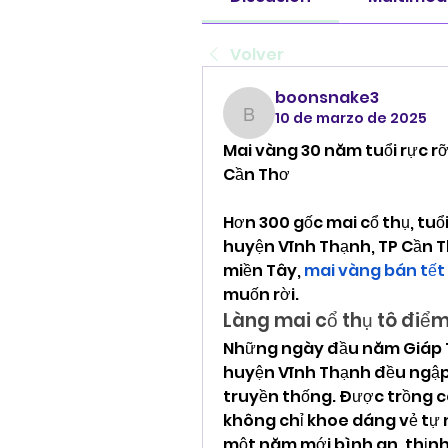
Volver
boonsnake3
10 de marzo de 2025
boonsnake3
Mai vàng 30 năm tuổi rực r
Cần Thơ
Hơn 300 gốc mai cổ thụ, tuổi
huyện Vĩnh Thạnh, TP Cần T
miền Tây, 
mai vàng bán tết
muốn rời.
Làng mai cổ thụ tô điểm
Những ngày đầu năm Giáp Th
huyện Vĩnh Thạnh đều ngập 
truyền thống. Được trồng c
không chỉ khoe dáng vẻ tự 
một năm mới bình an, thịnh