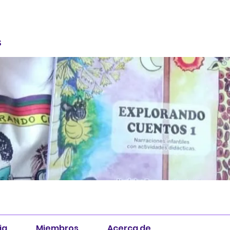
S
ia
Miembros
Acerca de