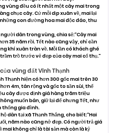
ng vùng đều có ít nhất một cây mai trong 
ng chục cây. Cứ mỗi dịp xuân về, mai lại 
 những con đường hoa mai độc đáo, thu 
gười dân trong vùng, chia sẻ:"Cây mai 
hơn 35 năm rồi. Tết nào cũng vậy, chỉ cần 
ng khí xuân tràn về. Mỗi lần có khách ghé 
rầm trồ trước vẻ đẹp của cây mai cổ thụ."
 của vùng đất Vĩnh Thạnh
h Thạnh hiện có hơn 300 gốc mai trên 30 
hơn 4m, tán rộng và gốc to sần sùi, thể 
ều cây được định giá hàng trăm triệu 
ông muốn bán, giữ lại để chưng Tết, như 
 thống gia đình.
hộ dân tại xã Thạnh Thắng, cho biết:"Hai 
uổi, năm nào cũng nở đẹp. Có người trả giá 
mai không chỉ là tài sản mà còn là kỷ 