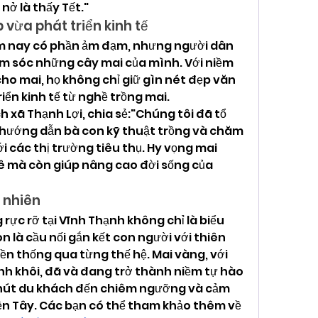
nở là thấy Tết."
 vừa phát triển kinh tế
ăm nay có phần ảm đạm, nhưng người dân 
ăm sóc những cây mai của mình. Với niềm 
o mai, họ không chỉ giữ gìn nét đẹp văn 
ển kinh tế từ nghề trồng mai.
 xã Thạnh Lợi, chia sẻ:"Chúng tôi đã tổ 
 hướng dẫn bà con kỹ thuật trồng và chăm 
ới các thị trường tiêu thụ. Hy vọng mai 
 mà còn giúp nâng cao đời sống của 
n nhiên
c rỡ tại Vĩnh Thạnh không chỉ là biểu 
là cầu nối gắn kết con người với thiên 
uyền thống qua từng thế hệ. Mai vàng, với 
inh khôi, đã và đang trở thành niềm tự hào 
 hút du khách đến chiêm ngưỡng và cảm 
nhận sự ấm áp của xuân miền Tây. Các bạn có thể tham khảo thêm về 