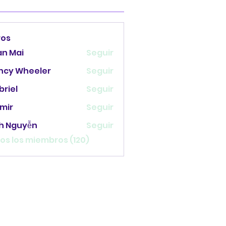
ros
an Mai
Seguir
ncy Wheeler
Seguir
briel
Seguir
mir
Seguir
nh Nguyễn
Seguir
os los miembros (120)