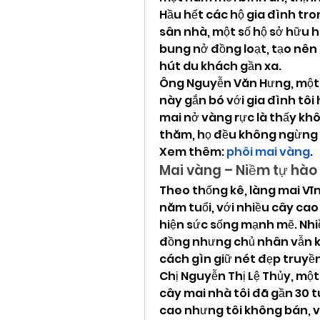
Hầu hết các hộ gia đình tro
sân nhà, một số hộ sở hữu hà
bung nở đồng loạt, tạo nên
hút du khách gần xa.
Ông Nguyễn Văn Hưng, một n
này gắn bó với gia đình tôi 
mai nở vàng rực là thấy khô
thăm, họ đều không ngừng t
Xem thêm: 
phôi mai vàng
.
Mai vàng – Niềm tự hào
Theo thống kê, làng mai Vĩn
năm tuổi, với nhiều cây cao 
hiện sức sống mạnh mẽ. Nhi
đồng nhưng chủ nhân vẫn kh
cách gìn giữ nét đẹp truyền
Chị Nguyễn Thị Lệ Thủy, một 
cây mai nhà tôi đã gần 30 t
cao nhưng tôi không bán, vì 