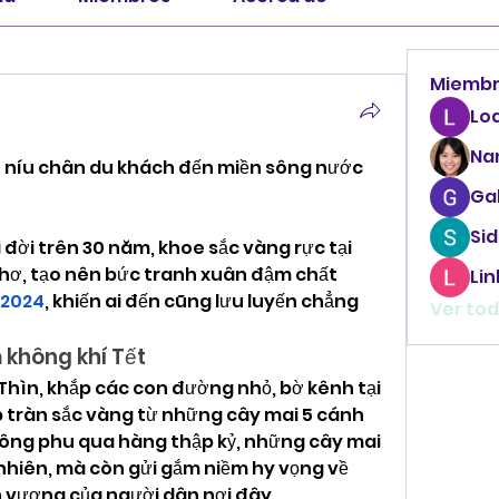
Miemb
Lo
Na
ỡ níu chân du khách đến miền sông nước 
Ga
Sid
 đời trên 30 năm, khoe sắc vàng rực tại 
hơ, tạo nên bức tranh xuân đậm chất 
Li
 2024
, khiến ai đến cũng lưu luyến chẳng 
Ver tod
 không khí Tết
ìn, khắp các con đường nhỏ, bờ kênh tại 
tràn sắc vàng từ những cây mai 5 cánh 
ông phu qua hàng thập kỷ, những cây mai 
nhiên, mà còn gửi gắm niềm hy vọng về 
 vượng của người dân nơi đây.