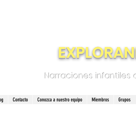
EXPLORAN
Narraciones infantiles
og
Contacto
Conozca a nuestro equipo
Miembros
Grupos