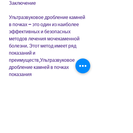
Заключение
Ультразвуковое дробление камней 
в почках – это один из наиболее 
эффективных и безопасных 
методов лечения мочекаменной 
болезни. Этот метод имеет ряд 
показаний и 
преимуществ,Ультразвуковое 
дробление камней в почках 
показания
Ультразвуковое дробление камней 
в почках – это минимально 
инвазивный метод лечения, 
который заключается в 
уничтожении камней в почках с 
помощью ультразвуковых волн. 
Этот метод имеет ряд показаний, 