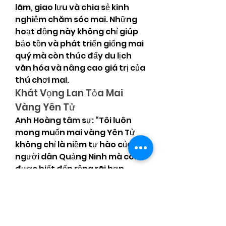
lãm, giao lưu và chia sẻ kinh 
nghiệm chăm sóc mai. Những 
hoạt động này không chỉ giúp 
bảo tồn và phát triển giống mai 
quý mà còn thúc đẩy du lịch 
văn hóa và nâng cao giá trị của 
thú chơi mai.
Khát Vọng Lan Tỏa Mai 
Vàng Yên Tử
Anh Hoàng tâm sự: “Tôi luôn 
mong muốn mai vàng Yên Tử 
không chỉ là niềm tự hào của 
người dân Quảng Ninh mà còn 
được biết đến rộng rãi hơn, 
xứng tầm với giá trị và vẻ đẹp 
của nó. Mỗi cây mai là một câu 
chuyện, một tác phẩm nghệ 
thuật sống, mang trong mình 