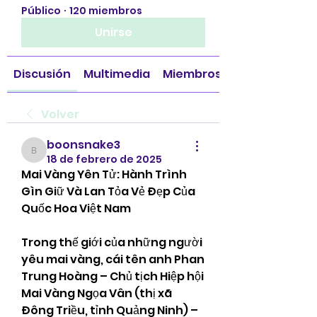
Público
·
120 miembros
Unirse
Discusión
Multimedia
Miembros
Volver
boonsnake3
boonsnake3
18 de febrero de 2025
Mai Vàng Yên Tử: Hành Trình 
Gìn Giữ Và Lan Tỏa Vẻ Đẹp Của 
Quốc Hoa Việt Nam
Trong thế giới của những người 
yêu mai vàng, cái tên anh Phan 
Trung Hoàng – Chủ tịch Hiệp hội 
Mai Vàng Ngọa Vân (thị xã 
Đông Triều, tỉnh Quảng Ninh) – 