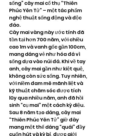
sống” cây mai cổ thụ “Thiên 
Phúc Yên Tử” – một tác phẩm 
nghệ thuật sống động và độc 
đáo.
Cây mai vàng này ước tính đã 
tồn tại hơn 700 năm, với chiều 
cao 1m và vanh gốc gần 100cm, 
mang dáng vẻ như hóa đá vì 
sống dựa vào núi đá. Khi về tay 
anh, cây mai gần như kiệt quệ, 
không còn sức sống. Tuy nhiên, 
với niềm đam mê mãnh liệt và 
kỹ thuật chăm sóc được tích 
lũy qua nhiều năm, anh đã hồi 
sinh “cụ mai” một cách kỳ diệu.
Sau 8 năm tạo dáng, cây mai 
“Thiên Phúc Yên Tử” giờ đây 
mang một thế dáng “quái” đầy 
cuốn hút và kỳ bí, được giới 