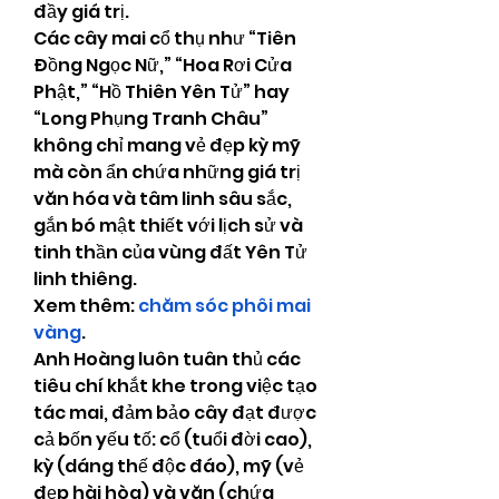
đầy giá trị.
Các cây mai cổ thụ như “Tiên 
Đồng Ngọc Nữ,” “Hoa Rơi Cửa 
Phật,” “Hồ Thiên Yên Tử” hay 
“Long Phụng Tranh Châu” 
không chỉ mang vẻ đẹp kỳ mỹ 
mà còn ẩn chứa những giá trị 
văn hóa và tâm linh sâu sắc, 
gắn bó mật thiết với lịch sử và 
tinh thần của vùng đất Yên Tử 
linh thiêng.
Xem thêm: 
chăm sóc phôi mai 
vàng
.
Anh Hoàng luôn tuân thủ các 
tiêu chí khắt khe trong việc tạo 
tác mai, đảm bảo cây đạt được 
cả bốn yếu tố: cổ (tuổi đời cao), 
kỳ (dáng thế độc đáo), mỹ (vẻ 
đẹp hài hòa) và văn (chứa 