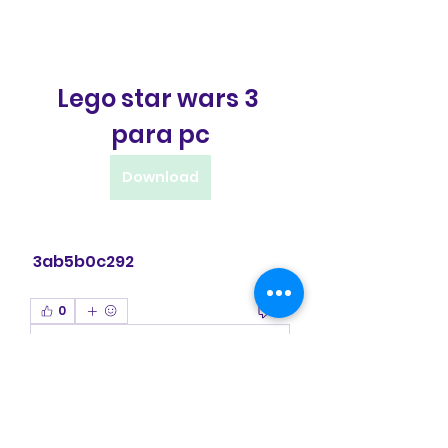
Lego star wars 3 
para pc
Download
 3ab5b0c292
0
0
Write a comment...
Acerca de