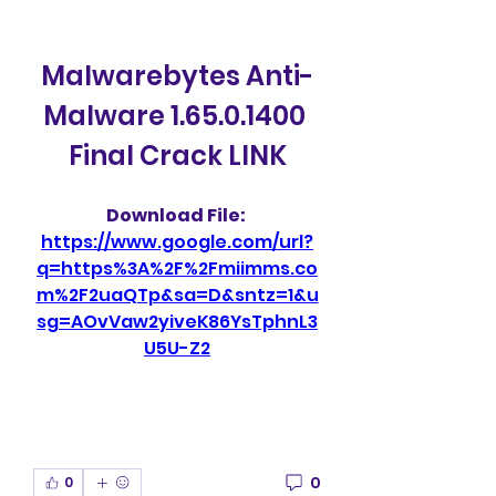
Malwarebytes Anti-
Malware 1.65.0.1400 
Final Crack LINK
Download File: 
https://www.google.com/url?
q=https%3A%2F%2Fmiimms.co
m%2F2uaQTp&sa=D&sntz=1&u
sg=AOvVaw2yiveK86YsTphnL3
U5U-Z2
0
0