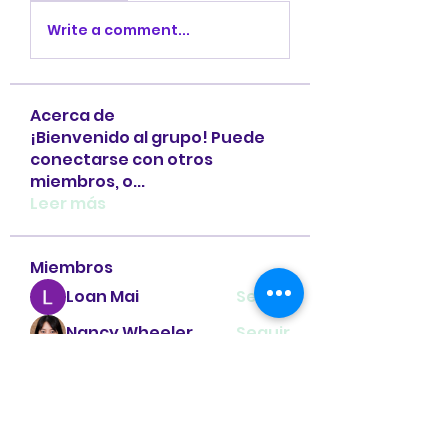
Write a comment...
Acerca de
¡Bienvenido al grupo! Puede
conectarse con otros
miembros, o
...
Leer más
Miembros
Loan Mai
Seguir
Nancy Wheeler
Seguir
Gabriel
Seguir
Sidmir
Seguir
Linh Nguyễn
Seguir