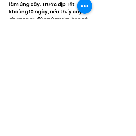
làm úng cây. Trước dịp Tết 
khoảng 10 ngày, nếu thấy cây 
chưa ra nụ đúng ý muốn, bạn có 
thể tưới ít phân kích thích để 
thúc đẩy quá trình nở hoa.
=====>>> Xem thêm: Tìm hiểu 
thêm về 
giá mai vàng hiện nay 
2022
5. Điều Chỉnh Thời Gian Lặt 
Lá Để Hoa Nở Đúng Dịp Tết
Nếu cây mai của bạn có nụ nhỏ 
hoặc ít nụ, nên tuốt lá vào 
tháng Chạp. Cây mai nhiều nụ 
thì cần tuốt lá sớm hơn, khoảng 
1 tuần. Sau khi tuốt lá, cần tưới 
nước để cây lấy lại sức sống và 
có thể pha thêm ít phân kích 
thích để nụ hoa mai phát triển 