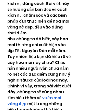
kích nụ đúng cách. Bài viết này 
sẽ hướng dẫn bạn đọc về cách 
kích nụ, chăm sóc và các biện 
pháp cần thực hiện để hoa mai 
vàng nở đẹp, đều vào đúng 
thời điểm.
Như chúng ta đã biết, cây hoa 
mai thường chỉ xuất hiện vào 
dịp Tết Nguyên Đán mỗi năm. 
Tuy nhiên, liệu bạn đã hiểu rõ về 
cây hoa mai này chưa? Chắc 
hẳn nhiều người vẫn chưa nắm 
rõ hết các đặc điểm cũng như ý 
nghĩa sâu xa của loài hoa này. 
Chính vì vậy, trong bài viết dưới 
đây, chúng ta sẽ cùng nhau 
tìm hiểu thêm về 
vườn mai 
vàng đẹp
 một trong những 
biểu tượng không thể thiếu 