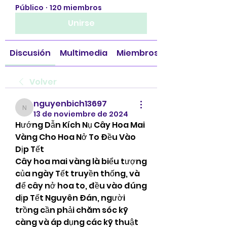
Público
·
120 miembros
Unirse
Discusión
Multimedia
Miembros
Volver
nguyenbich13697
nguyenbich13697
13 de noviembre de 2024
Hướng Dẫn Kích Nụ Cây Hoa Mai 
Vàng Cho Hoa Nở To Đều Vào 
Dịp Tết
Cây hoa mai vàng là biểu tượng 
của ngày Tết truyền thống, và 
để cây nở hoa to, đều vào đúng 
dịp Tết Nguyên Đán, người 
trồng cần phải chăm sóc kỹ 
càng và áp dụng các kỹ thuật 