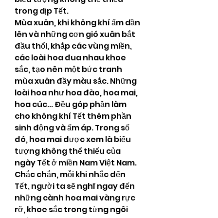
trong dịp Tết.
Mùa xuân, khi không khí ấm dần 
lên và những cơn gió xuân bắt 
đầu thổi, khắp các vùng miền, 
các loài hoa đua nhau khoe 
sắc, tạo nên một bức tranh 
mùa xuân đầy màu sắc. Những 
loài hoa như hoa đào, hoa mai, 
hoa cúc... Đều góp phần làm 
cho không khí Tết thêm phần 
sinh động và ấm áp. Trong số 
đó, hoa mai được xem là biểu 
tượng không thể thiếu của 
ngày Tết ở miền Nam Việt Nam. 
Chắc chắn, mỗi khi nhắc đến 
Tết, người ta sẽ nghĩ ngay đến 
những cành hoa mai vàng rực 
rỡ, khoe sắc trong từng ngôi 