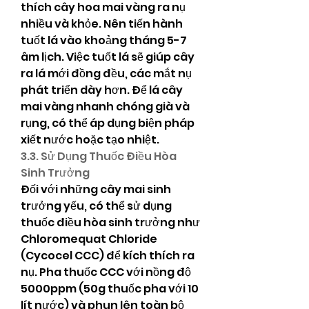
thích cây hoa mai vàng ra nụ 
nhiều và khỏe. Nên tiến hành 
tuốt lá vào khoảng tháng 5-7 
âm lịch. Việc tuốt lá sẽ giúp cây 
ra lá mới đồng đều, các mắt nụ 
phát triển dày hơn. Để lá cây 
mai vàng nhanh chóng già và 
rụng, có thể áp dụng biện pháp 
xiết nước hoặc tạo nhiệt.
3.3. Sử Dụng Thuốc Điều Hòa 
Sinh Trưởng
Đối với những cây mai sinh 
trưởng yếu, có thể sử dụng 
thuốc điều hòa sinh trưởng như 
Chloromequat Chloride 
(Cycocel CCC) để kích thích ra 
nụ. Pha thuốc CCC với nồng độ 
5000ppm (50g thuốc pha với 10 
lít nước) và phun lên toàn bộ 