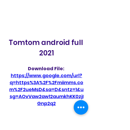
Tomtom android full 
2021
Download File: 
https://www.google.com/url?
q=https%3A%2F%2Fmiimms.co
m%2F2ueMsD&sa=D&sntz=1&u
sg=AOvVaw2aw12aumkhKK0zjI
Gnp2q2
 075784b09d