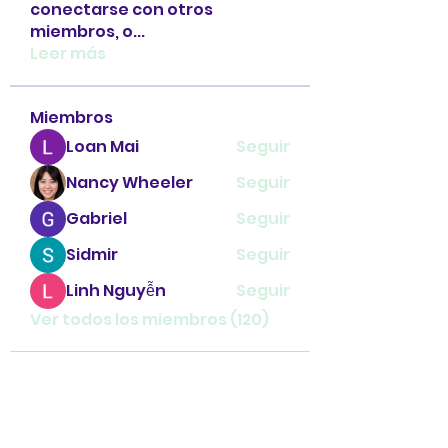
conectarse con otros
miembros, o
...
Leer más
Miembros
Loan Mai
Seguir
Nancy Wheeler
Seguir
Gabriel
Seguir
Sidmir
Seguir
Linh Nguyễn
Seguir
Ver todos los miembros (120)