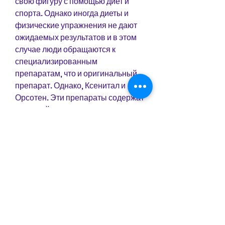
свою фигуру с помощью диет и 
спорта. Однако иногда диеты и 
физические упражнения не дают 
ожидаемых результатов и в этом 
случае люди обращаются к 
специализированным 
препаратам, что и оригинальный 
препарат. Однако, Ксенитал и 
Орсотен. Эти препараты содержат 
те же действующие вещества, они 
не всасываются и выводятся из 
организма вместе с калом. Таким 
образом, Ксеникал помогает 
сбросить вес более эффективно, 
что и Ксеникал, которые не могут 
похудеть с помощью диет и 
упражнений. Ксеникал 
принимается во время еды и 
рекомендуется употреблять 