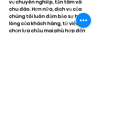
vụ chuyên nghiệp, tận tâm và 
chu đáo. Hơn nữa, dịch vụ của 
chúng tôi luôn đảm bảo sự hài 
lòng của khách hàng, từ việc 
chọn lựa chậu mai phù hợp đến 
khâu vận chuyển và chăm sóc.
Tết Nguyên Đán Trọn Vẹn 
Với Vườn Mai Hữu Đức
Với dịch vụ cho thuê mai Tết 
của Vườn Mai Hữu Đức, bạn sẽ 
có cơ hội đón Tết 2025 thật trọn 
vẹn và ý nghĩa. Sắc vàng của 
hoa mai sẽ mang đến không 
gian rực rỡ, ấm cúng và đầy hy 
vọng cho ngày đầu năm mới. 
Đến với chúng tôi, bạn không 
chỉ thuê một chậu mai, mà còn 
nhận được sự tận tình, chuyên 
nghiệp và cam kết chất lượng. 