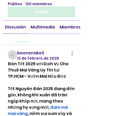
Público
·
120 miembros
Unirse
Discusión
Multimedia
Miembros
Volver
boonsnake3
boonsnake3
12 de febrero de 2025
Đón Tết 2025 với Dịch Vụ Cho 
Thuê Mai Vàng Uy Tín tại 
TP.HCM - Vườn Mai Hữu Đức
Tết Nguyên Đán 2025 đang đến 
gần, không khí xuân đã tràn 
ngập khắp nơi, mang theo 
những hy vọng mới, 
đam mê 
mai vàng
, niềm vui sum vầy và 