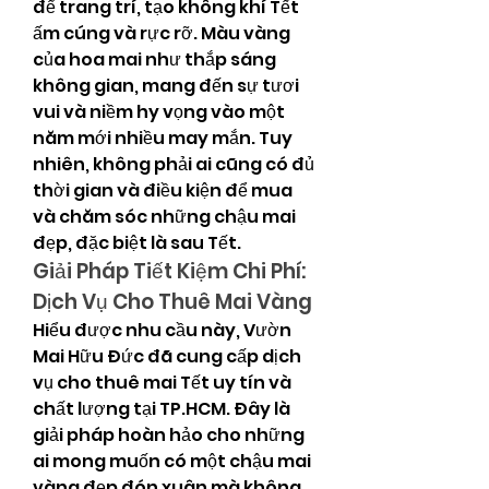
để trang trí, tạo không khí Tết 
ấm cúng và rực rỡ. Màu vàng 
của hoa mai như thắp sáng 
không gian, mang đến sự tươi 
vui và niềm hy vọng vào một 
năm mới nhiều may mắn. Tuy 
nhiên, không phải ai cũng có đủ 
thời gian và điều kiện để mua 
và chăm sóc những chậu mai 
đẹp, đặc biệt là sau Tết.
Giải Pháp Tiết Kiệm Chi Phí: 
Dịch Vụ Cho Thuê Mai Vàng
Hiểu được nhu cầu này, Vườn 
Mai Hữu Đức đã cung cấp dịch 
vụ cho thuê mai Tết uy tín và 
chất lượng tại TP.HCM. Đây là 
giải pháp hoàn hảo cho những 
ai mong muốn có một chậu mai 
vàng đẹp đón xuân mà không 