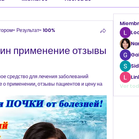
Miemb
ором- Результат- 100%
Lo
Na
ин применение отзывы 
Ga
Sid
ое средство для лечения заболеваний 
Li
 о применении, отзывы пациентов и цену на 
Ver tod