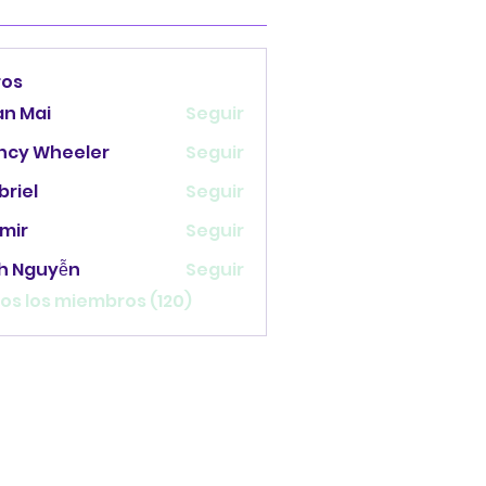
ros
an Mai
Seguir
ncy Wheeler
Seguir
briel
Seguir
mir
Seguir
nh Nguyễn
Seguir
os los miembros (120)