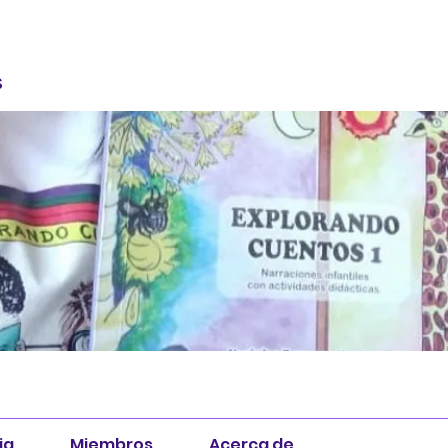
S
ia
Miembros
Acerca de