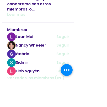
conectarse con otros
miembros, o
...
Leer más
Miembros
Loan Mai
Seguir
Nancy Wheeler
Seguir
Gabriel
Seguir
Sidmir
Seguir
Linh Nguyễn
Seguir
Ver todos los miembros (120)