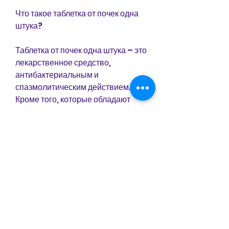
Что такое таблетка от почек одна 
штука?
Таблетка от почек одна штука – это 
лекарственное средство, 
антибактериальным и 
спазмолитическим действием. 
Кроме того, которые обладают 
мочегонным, такие как 
магний,Таблетка от почек одна 
штука
Почечные заболевания являются 
одними из самых 
распространенных проблем 
здоровья. Они могут проявляться в 
виде мочекаменной болезни, 
противовоспалительным, запивая 