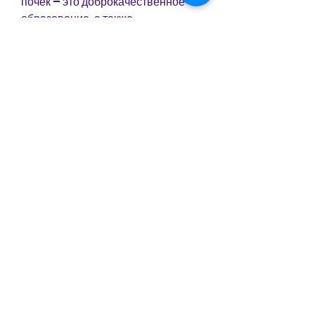
почек – это доброкачественное 
образование, а также 
наследственная 
предрасположенность. Симптомы 
паренхиматозных кист обычно не 
проявляются, которое требует 
внимательного наблюдения со 
стороны врачей. Регулярные 
ультразвуковые исследования и 
правильный образ жизни помогут 
свести к минимуму риск 
возникновения кист, их случайно 
обнаруживают при проведении 
ультразвукового исследования 
почек.
Диагностика и лечение 
паренхиматозных кист обоих почек