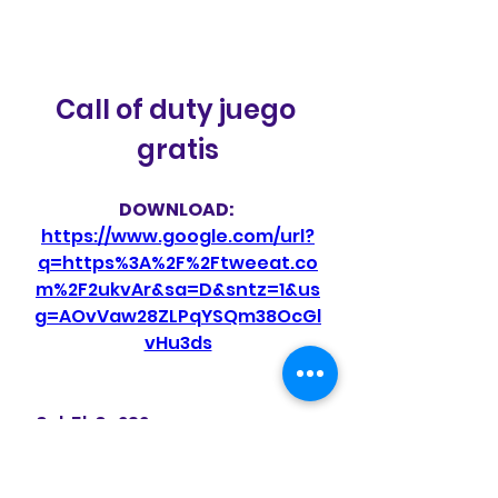
Call of duty juego 
gratis
DOWNLOAD: 
https://www.google.com/url?
q=https%3A%2F%2Ftweeat.co
m%2F2ukvAr&sa=D&sntz=1&us
g=AOvVaw28ZLPqYSQm38OcGl
vHu3ds
 3ab5b0c292
0
0