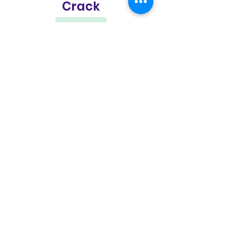
Crack
Download
0
0
Write a comment...
Acerca de
¡Bienvenido al grupo! Puede
conectarse con otros
miembros, o
...
Leer más
Miembros