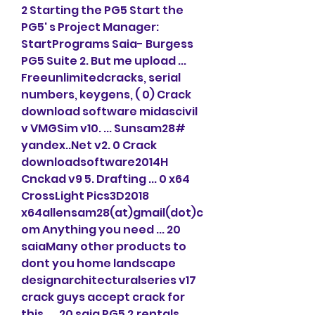
2 Starting the PG5 Start the 
PG5' s Project Manager: 
StartPrograms Saia- Burgess 
PG5 Suite 2. But me upload ... 
Freeunlimitedcracks, serial 
numbers, keygens, ( 0) Crack 
download software midascivil 
v VMGSim v10. ... Sunsam28# 
yandex..Net v2. 0 Crack 
downloadsoftware2014H 
Cnckad v9 5. Drafting ... 0 x64 
CrossLight Pics3D2018 
x64allensam28(at)gmail(dot)c
om Anything you need ... 20 
saiaMany other products to 
dont you home landscape 
designarchitecturalseries v17 
crack guys accept crack for 
this. ... 20 saia PG5 2.rentals.. 