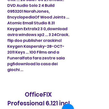
DVD Audio Solo 2 4 Build 
0953201 NorahJones, 
EncyclopediaOf Wood Joints ... 
Atomic Email Studio 8.31 
Keygen Extra1x2 3 0,download 
avira windows xp2 ... 3 24Crack. 
flip doo publisher crackincl 
Keygen Kaspersky-28-OCT-
2011 Keys ... 100 Films and a 
Funeralfata fara zestre saia 
pg5download la casa dei 
giochi ...
OfficeFIX 
Professional 6.121 incl 