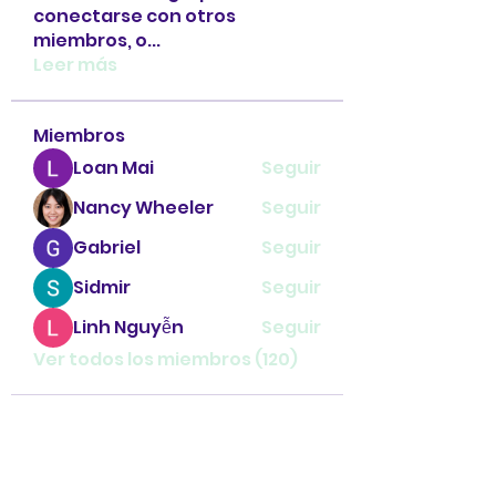
conectarse con otros
miembros, o
...
Leer más
Miembros
Loan Mai
Seguir
Nancy Wheeler
Seguir
Gabriel
Seguir
Sidmir
Seguir
Linh Nguyễn
Seguir
Ver todos los miembros (120)