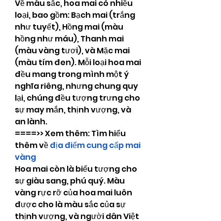
Về màu sắc, hoa mai có nhiều 
loại, bao gồm: Bạch mai (trắng 
như tuyết), Hồng mai (màu 
hồng như máu), Thanh mai 
(màu vàng tươi), và Mặc mai 
(màu tím đen). Mỗi loại hoa mai 
đều mang trong mình một ý 
nghĩa riêng, nhưng chung quy 
lại, chúng đều tượng trưng cho 
sự may mắn, thịnh vượng, và 
an lành.
====>> Xem thêm: Tìm hiểu 
thêm về 
địa điểm cung cấp mai 
vàng
Hoa mai còn là biểu tượng cho 
sự giàu sang, phú quý. Màu 
vàng rực rỡ của hoa mai luôn 
được cho là màu sắc của sự 
thịnh vượng, và người dân Việt 