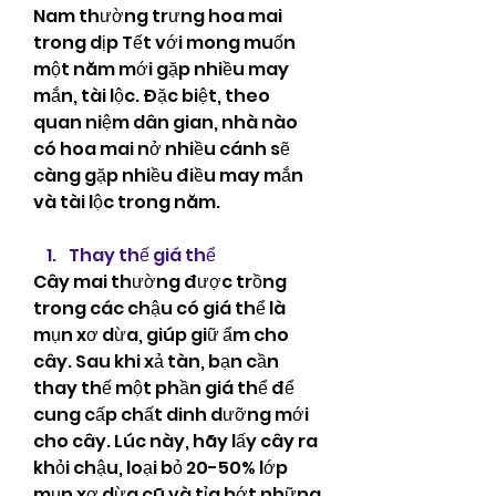
Nam thường trưng hoa mai 
trong dịp Tết với mong muốn 
một năm mới gặp nhiều may 
mắn, tài lộc. Đặc biệt, theo 
quan niệm dân gian, nhà nào 
có hoa mai nở nhiều cánh sẽ 
càng gặp nhiều điều may mắn 
và tài lộc trong năm.
Thay thế giá thể
Cây mai thường được trồng 
trong các chậu có giá thể là 
mụn xơ dừa, giúp giữ ẩm cho 
cây. Sau khi xả tàn, bạn cần 
thay thế một phần giá thể để 
cung cấp chất dinh dưỡng mới 
cho cây. Lúc này, hãy lấy cây ra 
khỏi chậu, loại bỏ 20-50% lớp 
mụn xơ dừa cũ và tỉa bớt những 