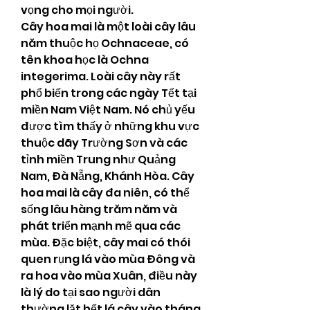
vọng cho mọi người.
Cây hoa mai là một loài cây lâu 
năm thuộc họ Ochnaceae, có 
tên khoa học là Ochna 
integerima. Loài cây này rất 
phổ biến trong các ngày Tết tại 
miền Nam Việt Nam. Nó chủ yếu 
được tìm thấy ở những khu vực 
thuộc dãy Trường Sơn và các 
tỉnh miền Trung như Quảng 
Nam, Đà Nẵng, Khánh Hòa. Cây 
hoa mai là cây đa niên, có thể 
sống lâu hàng trăm năm và 
phát triển mạnh mẽ qua các 
mùa. Đặc biệt, cây mai có thói 
quen rụng lá vào mùa Đông và 
ra hoa vào mùa Xuân, điều này 
là lý do tại sao người dân 
thường lặt hết lá cây vào tháng 