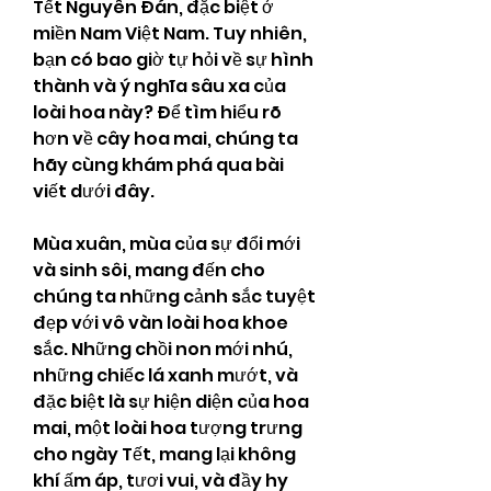
Tết Nguyên Đán, đặc biệt ở 
miền Nam Việt Nam. Tuy nhiên, 
bạn có bao giờ tự hỏi về sự hình 
thành và ý nghĩa sâu xa của 
loài hoa này? Để tìm hiểu rõ 
hơn về cây hoa mai, chúng ta 
hãy cùng khám phá qua bài 
viết dưới đây.
Mùa xuân, mùa của sự đổi mới 
và sinh sôi, mang đến cho 
chúng ta những cảnh sắc tuyệt 
đẹp với vô vàn loài hoa khoe 
sắc. Những chồi non mới nhú, 
những chiếc lá xanh mướt, và 
đặc biệt là sự hiện diện của hoa 
mai, một loài hoa tượng trưng 
cho ngày Tết, mang lại không 
khí ấm áp, tươi vui, và đầy hy 