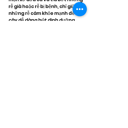
rễ già hoặc rễ bị bệnh, chỉ giữ lại 
những rễ cám khỏe mạnh để 
cây dễ dàng hút dinh dưỡng. 
Sau đó, bạn có thể trồng lại cây 
trong chậu hoặc trồng xuống 
đất, sử dụng giá thể mới gồm 
trấu, mụn dừa, phân hữu cơ và 
đất thịt theo tỷ lệ (3:4:2:1). Sau 
khi trồng lại, bạn nhớ ém chặt 
giá thể và tưới nước đầy đủ để 
đảm bảo độ ẩm cho cây khi mua 
sỉ mai vàng bán tết
Chăm sóc cây mai sau khi 
trồng lại
Sau khi trồng lại, vào ngày đầu 
tiên, bạn cần tưới thuốc chống 
nấm để bảo vệ rễ mai khỏi các 
bệnh thối rễ. Vào ngày thứ hai, 