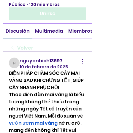
Público
·
120 miembros
Unirse
Discusión
Multimedia
Miembros
Volver
nguyenbich13697
nguyenbich13697
10 de febrero de 2025
BIỆN PHÁP CHĂM SÓC CÂY MAI 
VÀNG SAU KHI CHƯNG TẾT, GIÚP 
CÂY NHANH PHỤC HỒI
Theo diễn đàn mai vàng là biểu 
tượng không thể thiếu trong 
những ngày Tết cổ truyền của 
người Việt Nam. Mỗi độ xuân về 
vườn ươm mai vàng
 nở rực rỡ, 
mang đến không khí Tết vui 