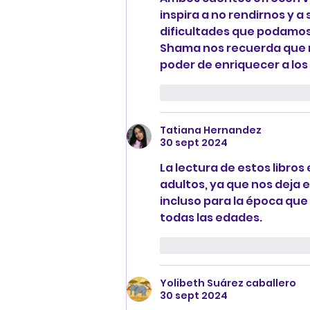
inspira a no rendirnos y a
dificultades que podamos 
Shama nos recuerda que nu
poder de enriquecer a lo
Me gusta
Reaccion
Tatiana Hernandez
30 sept 2024
La lectura de estos libro
adultos, ya que nos deja
incluso para la época que
todas las edades.
Me gusta
Reaccion
Yolibeth Suárez caballero
30 sept 2024