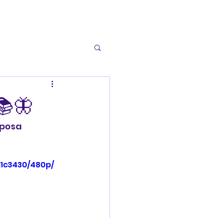
📚🦋
iposa 
11c3430/480p/