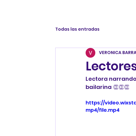
Todas las entradas
VERONICA BARR
Lectore
Lectora narrando 
bailarina 👏👏👏
https://video.wixs
mp4/file.mp4