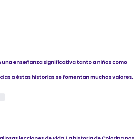
Conoce a los personajes
Exp
de Explorando Cuentos 3
des
 una enseñanza significativa tanto a niños como 
 
cias a éstas historias se fomentan muchos valores.
ar
iosas lecciones de vida. La historia de Colorina nos 