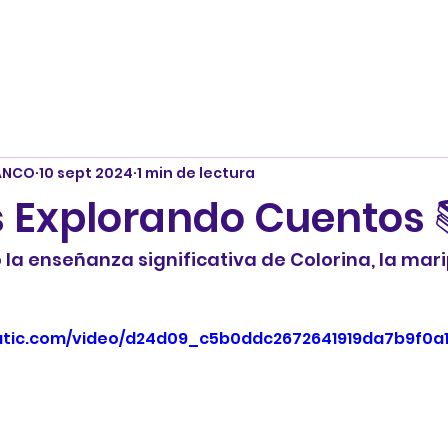
ANCO
10 sept 2024
1 min de lectura
s Explorando Cuentos 
la enseñanza significativa de Colorina, la mar
tatic.com/video/d24d09_c5b0ddc2672641919da7b9f0a