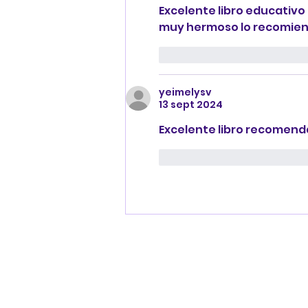
Excelente libro educativo
muy hermoso lo recomiend
Me gusta
Reaccion
yeimelysv
13 sept 2024
Excelente libro recomend
Me gusta
Reaccion