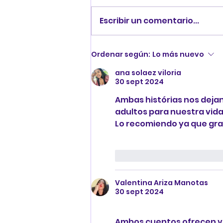
Escribir un comentario...
EXPLORANDO
Ordenar según:
Lo más nuevo
PERSONAJES...
ana solaez viloria
30 sept 2024
Ambas histórias nos dejan
adultos para nuestra vida.
Lo recomiendo ya que gra
Me gusta
Reaccion
Valentina Ariza Manotas
30 sept 2024
Ambos cuentos ofrecen val