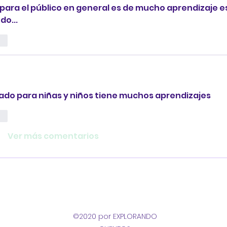
 para el público en general es de mucho aprendizaje es
o...
ar
ado para niñas y niños tiene muchos aprendizajes 
ar
Ver más comentarios
©2020 por EXPLORANDO