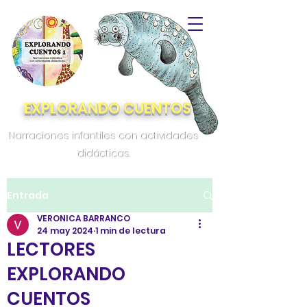
EXPLORANDO CUENTOS
Narraciones infantiles con actividades
didácticas.
Entrada
VERONICA BARRANCO
24 may 2024
1 min de lectura
LECTORES
EXPLORANDO
CUENTOS