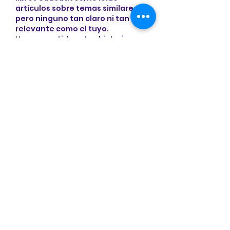
artículos sobre temas similares 
pero ninguno tan claro ni tan 
relevante como el tuyo. 
He compartido estas historias 
con mis hijos y nos hemos 
deleitado con ellas.
Confío en Dios que tus libros 
estarán en la lista de los más 
vendidos.
Mostrar más
Me gusta
Reaccionar
VERONICA BARRANCO
26 may 2024
Contestando a
Ana Oakes
Gracias por tu apoyo y me 
deleito en saber que son de 
inspiración y formación para la 
familia📚