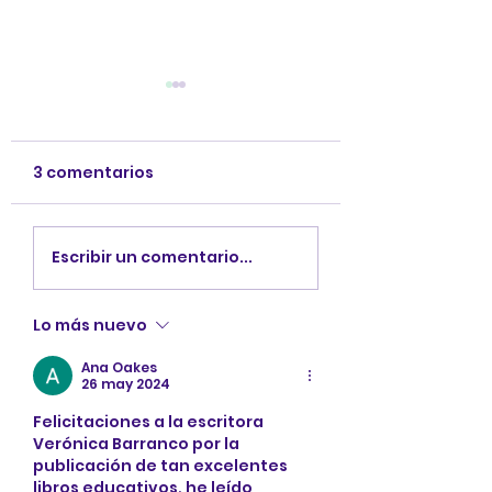
3 comentarios
Conoce a los
Explorando Cu
Escribir un comentario...
personajes de
3: descubre su
Explorando Cuentos
personajes.
Lo más nuevo
3
Ana Oakes
26 may 2024
Felicitaciones a la escritora 
Verónica Barranco por la 
publicación de tan excelentes 
libros educativos, he leído 