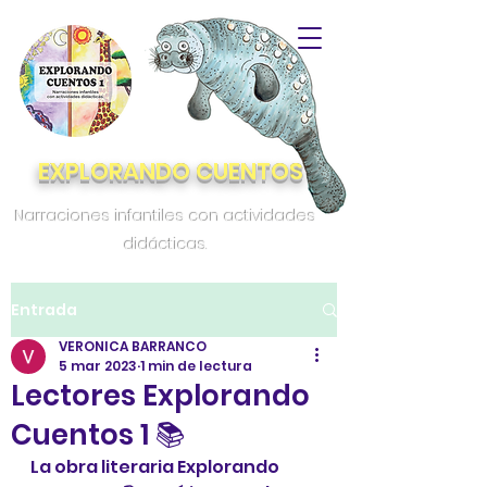
EXPLORANDO CUENTOS
Narraciones infantiles con actividades
didácticas.
Entrada
VERONICA BARRANCO
5 mar 2023
1 min de lectura
Lectores Explorando
Cuentos 1 📚
La obra literaria Explorando 