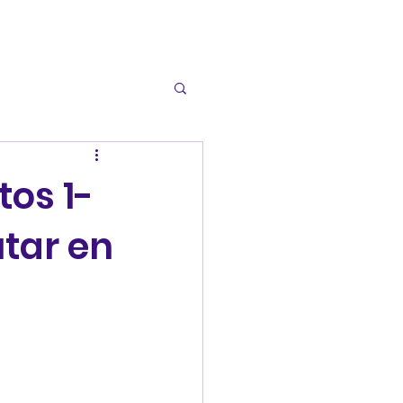
os 1-
utar en