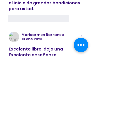
el inicio de grandes bendiciones 
para usted. 
Me gusta
Reaccionar
Maricarmen Barranco
18 ene 2023
Excelente libro, deja una 
Excelente enseñanza 
Me gusta
Reaccionar
VERONICA BARRANCO
01 ene 2023
Hola a todos, como autora de 
esta obra literaria infantil les 
deseo muchos éxitos y logros en 
el año 2023. Sigan disfrutando de 
los personajes y sus enseñanzas. 
Me gusta
Reaccionar