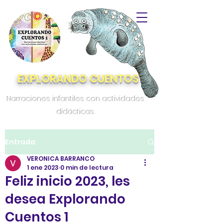
EXPLORANDO CUENTOS
Narraciones infantiles con actividades
didácticas.
Entrada
VERONICA BARRANCO
1 ene 2023
0 min de lectura
Feliz inicio 2023, les
desea Explorando
Cuentos 1