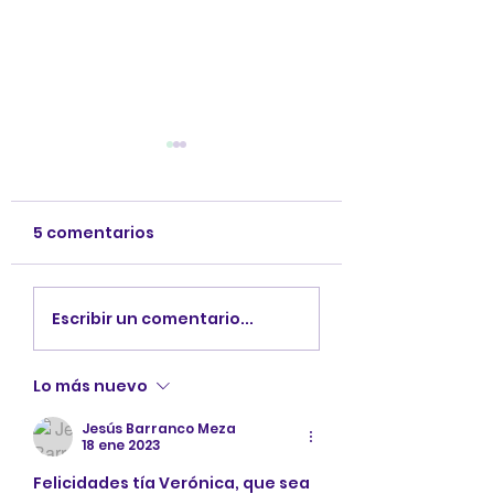
5 comentarios
Conoce a los
Explorando Cu
Escribir un comentario...
personajes de
3: descubre su
Explorando Cuentos
personajes.
Lo más nuevo
3
Jesús Barranco Meza
18 ene 2023
Felicidades tía Verónica, que sea 