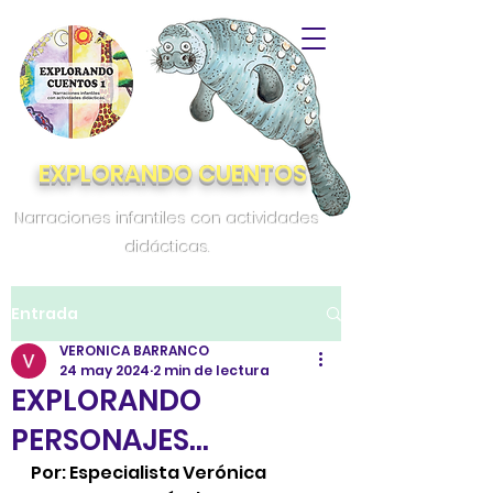
EXPLORANDO CUENTOS
Narraciones infantiles con actividades
didácticas.
Entrada
VERONICA BARRANCO
24 may 2024
2 min de lectura
EXPLORANDO
PERSONAJES…
Por: Especialista Verónica 