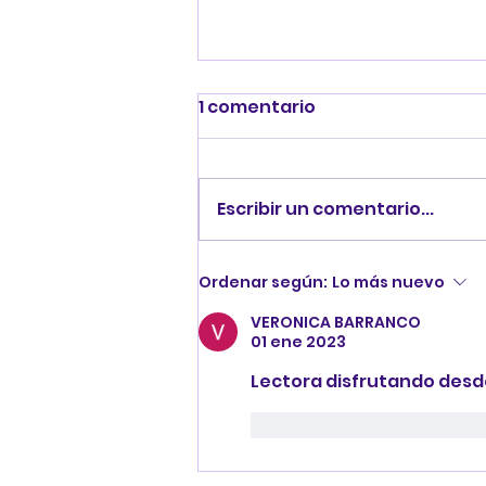
1 comentario
Escribir un comentario...
EXPLORANDO
Ordenar según:
Lo más nuevo
PERSONAJES...
VERONICA BARRANCO
01 ene 2023
Lectora disfrutando desd
Me gusta
Reaccion