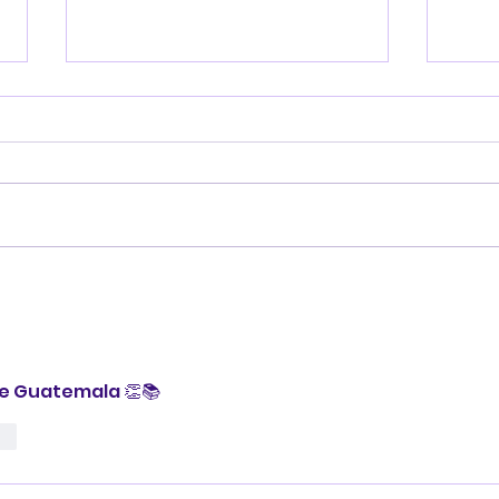
Conoce a los personajes
Exp
de Explorando Cuentos 3
des
e Guatemala 👏📚
ar