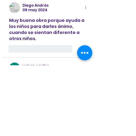
Diego Andrés
09 may 2024
Muy buena obra porque ayuda a 
los niños para darles ánimo, 
cuando se sientan diferente a 
otros niños.
Me gusta
Reaccionar
yeison castro
09 may 2024
Excelente cuento muy divertido y 
hermoso para nuestros niños
Me gusta
Reaccionar
Marce Maestre
06 may 2024
Muy especial  tu labor vero y más 
si es para nuestros niños el señor 