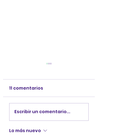
11 comentarios
Conoce a los
Explorando Cu
Escribir un comentario...
personajes de
3: descubre su
Explorando Cuentos
personajes.
Lo más nuevo
3