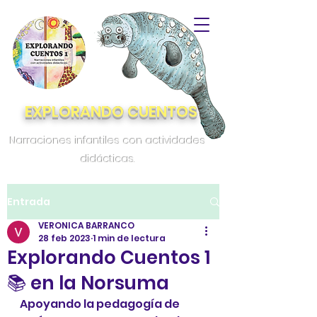
EXPLORANDO CUENTOS
Narraciones infantiles con actividades
didácticas.
Entrada
VERONICA BARRANCO
28 feb 2023
1 min de lectura
Explorando Cuentos 1
📚 en la Norsuma
Apoyando la pedagogía de 