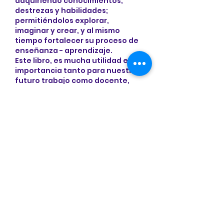
adquiriendo conocimientos, 
destrezas y habilidades; 
permitiéndolos explorar, 
imaginar y crear, y al mismo 
tiempo fortalecer su proceso de 
enseñanza - aprendizaje.
Este libro, es mucha utilidad e 
importancia tanto para nuestro 
futuro trabajo como docente, 
como para nuestra vida personal.
Me gusta
Reaccionar
Tatiana Ortiz
02 jun 2023
Gracias profe por esta increíble 
experiencia que motiva a los 
niños a leer, es realmente 
inspirador ver cómo está 
fomentando el amor por los libros 
y la lectura desde temprana 