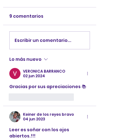
9 comentarios
Conoce a los
Explorando Cu
Escribir un comentario...
personajes de
3: descubre su
Explorando Cuentos
personajes.
Lo más nuevo
3
VERONICA BARRANCO
02 jun 2024
Gracias por sus apreciaciones 📚
Me gusta
Reaccionar
Keiner de los reyes bravo
04 jun 2023
Leer es soñar con los ojos 
abiertos.!!!