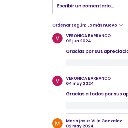
Escribir un comentario...
EXPLORANDO
Ordenar según:
Lo más nuevo
PERSONAJES...
VERONICA BARRANCO
02 jun 2024
Gracias por sus apreciaci
Me gusta
Reaccion
VERONICA BARRANCO
04 may 2024
Gracias a todos por sus a
Me gusta
Reaccion
Maria jesus Villa Gonzalez
02 may 2024