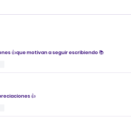
Conoce a los personajes
Exp
de Explorando Cuentos 3
des
ones 👍que motivan a seguir escribiendo 📚
ar
preciaciones 👍
ar