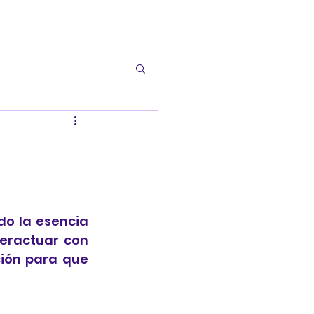
a
o la esencia 
teractuar con 
ión para que 