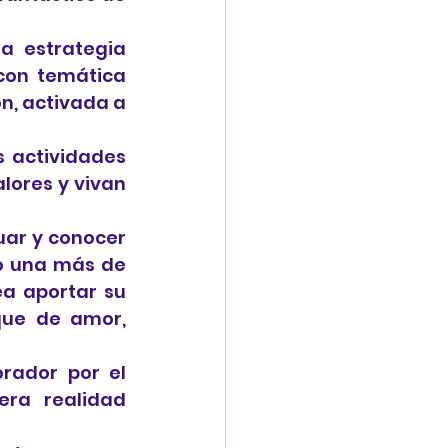
a estrategia 
con temática 
, activada a 
 actividades 
ores y vivan 
ar y conocer 
o una más de 
ea aportar su 
que de amor, 
rador por el 
era realidad 