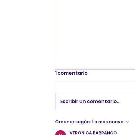
1 comentario
Escribir un comentario...
EXPLORANDO
Ordenar según:
Lo más nuevo
PERSONAJES...
VERONICA BARRANCO