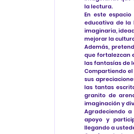
la lectura.
En este espacio 
educativa de la 
imaginaria, idead
mejorar la cultura
Además, pretendo
que fortalezcan 
las fantasías de 
Compartiendo el u
sus apreciacione
las tantas escrit
granito de aren
imaginación y div
Agradeciendo a D
apoyo y partici
llegando a usted