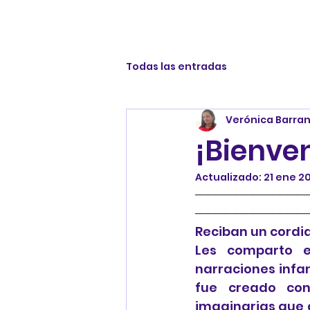
Todas las entradas
Verónica Barra
¡Bienve
Actualizado:
21 ene 2
─────────────
────────────
Reciban un cordi
Les comparto e
narraciones infa
fue creado con 
imaginarias que d