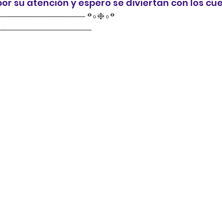
por su atención y espero se diviertan con los cu
───────────── °∘❉∘° 
───────────────