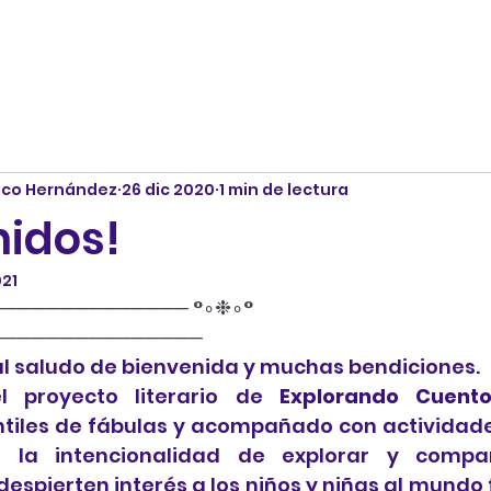
nco Hernández
26 dic 2020
1 min de lectura
nidos!
021
───────────── °∘❉∘° 
───────────────
al saludo de bienvenida y muchas bendiciones.
l proyecto literario de 
Explorando Cuento
ntiles de fábulas y acompañado con actividades
la intencionalidad de explorar y comparti
espierten interés a los niños y niñas al mundo 