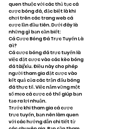
quen thuộc với các thủ tục cá 
cược bóng đá, đặc biệt là khi 
chơi trên các trang web cá 
cược lần đầu tiên. Dưới đây là 
những gì bạn cần biết:
Cá Cược Bóng Đá Trực Tuyến Là 
Gì?
Cá cược bóng đá trực tuyến là 
việc đặt cược vào các kèo bóng 
đá tài/xỉu. Điều này cho phép 
người tham gia đặt cược vào 
kết quả của các trận đấu bóng 
đá thực tế. Việc nắm vững một 
số mẹo cá cược có thể giúp bạn 
tạo ra lợi nhuận.
Trước khi tham gia cá cược 
trực tuyến, bạn nên làm quen 
với các hướng dẫn chi tiết từ 
các chuyên gia. Bạn cần tham 