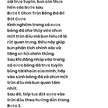
cái trực tuyến, bạn cần thực 
hiện các bước sau
Bước 1: Chọn Trận Bóng Đá Để 
Đặt Cược
Kinh nghiệm trong cá cược 
bóng đá cho thấy việc chọn 
một trận đấu mà bạn hiểu rõ là 
rất quan trọng. Điều này giúp 
bạn phân tích chính xác và 
tăng cơ hội chiến thắng.
Sau khi đăng nhập vào trang 
cá cược bóng đá trực tuyến 
bằng tài khoản của mình, hãy 
vào sảnh bóng đá và chọn một 
trận đấu mà bạn quan tâm 
nhất.
Sau đó, tiếp tục đặt cược vào 
trận đấu theo hướng dẫn trong 
Bước 2.