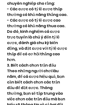
chuyên nghiệp cho rằng:
- Các cược có tỷ lệ cược thấp 
thường có khả năng thắng cao.
- Các cược có tỷ lệ cược cao 
thường có khả năng thua cao.
Do đó, kinh nghiệm cá cược 
trực tuyến là chú ý đến tỷ lệ 
cược, đánh giá chu kỳ biến 
động, và đặt cược với tỷ lệ cược 
thấp để có cơ hội thắng cao 
hơn.
3. Biết cách chọn trận đấu
Theo những người chơi lâu 
năm, để cá cược hiệu quả, bạn 
cần biết cách chọn các trận 
đấu để đặt cược. Thông 
thường, bạn sẽ tập trung vào 
việc chọn các trận đấu mà bạn 
hiểu rõ thông tin về cả hai đội 