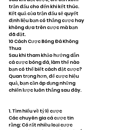
trận đấu cho đến khi kết thúc. 
Kết quả của trận đấu sẽ quyết 
định liệu bạn có thắng cược hay 
không dựa trên cược mà bạn 
đã đặt.
10 Cách Cược Bóng Đá Không 
Thua
Sau khi tham khảo hướng dẫn 
cá cược bóng đá, làm thế nào 
bạn có thể biết cách đặt cược? 
Quan trọng hơn, để cược hiệu 
quả, bạn cần áp dụng những 
chiến lược luôn thắng sau đây.
1. Tìm hiểu về tỷ lệ cược
Các chuyên gia cá cược tin 
rằng: Có rất nhiều loại cược 