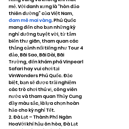
mẻ. Với danh xưng là “hòn đảo 
thiên đường” của Việt Nam, 
đam mê mai vàng
. Phú Quốc 
mang đến cho bạn những kỳ 
nghỉ dưỡng tuyệt vời, từ tắm 
biển thư giãn, tham quan các 
thắng cảnh nổi tiếng như Tour 4 
đảo, Bãi Sao, Bãi Dài, Bãi 
Trường, đến khám phá Vinpearl 
Safari hay vui chơi tại 
VinWonders Phú Quốc. Đặc 
biệt, bạn sẽ được trải nghiệm 
các trò chơi thú vị, công viên 
nước và tham quan Thủy Cung 
đầy màu sắc, là lựa chọn hoàn 
hảo cho kỳ nghỉ Tết.
2. Đà Lạt – Thành Phố Ngàn 
HoaVới khí hậu ôn hòa, Đà Lạt 