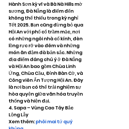
Hành Sơn kỳ vĩ và Bà Nà Hills mờ 
sương, Đà Nẵng là điểm đến 
không thể thiếu trong kỳ nghỉ 
Tết 2025. Bạn cũng đừng bỏ qua 
Hội An với phố cổ trầm mặc, nơi 
có những ngôi nhà cổ kính, đèn 
lồng rực rỡ vào đêm và những 
món ăn đậm đà bản sắc. Những 
địa điểm đáng chú ý ở Đà Nẵng 
và Hội An bao gồm Chùa Linh 
Ứng, Chùa Cầu, Đỉnh Bàn Cờ, và 
Công viên Ấn Tượng Hội An. Đây 
là nơi bạn có thể trải nghiệm sự 
hòa quyện giữa văn hóa truyền 
thống và hiện đại.
4. Sapa – Vùng Cao Tây Bắc 
Lộng Lẫy
Xem thêm: 
phôi mai tứ quý 
khủng
.