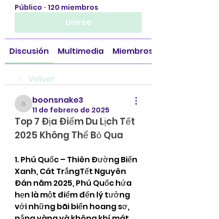
Público
·
120 miembros
Unirse
Discusión
Multimedia
Miembros
Volver
boonsnake3
boonsnake3
11 de febrero de 2025
Top 7 Địa Điểm Du Lịch Tết 
2025 Không Thể Bỏ Qua
1. Phú Quốc – Thiên Đường Biển 
Xanh, Cát TrắngTết Nguyên 
Đán năm 2025, Phú Quốc hứa 
hẹn là một điểm đến lý tưởng 
với những bãi biển hoang sơ, 
nắng vàng và không khí mát 