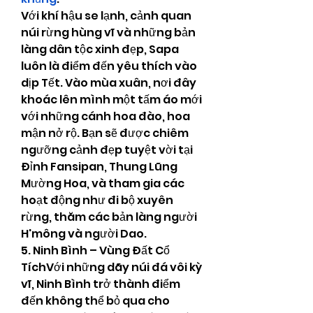
Với khí hậu se lạnh, cảnh quan 
núi rừng hùng vĩ và những bản 
làng dân tộc xinh đẹp, Sapa 
luôn là điểm đến yêu thích vào 
dịp Tết. Vào mùa xuân, nơi đây 
khoác lên mình một tấm áo mới 
với những cánh hoa đào, hoa 
mận nở rộ. Bạn sẽ được chiêm 
ngưỡng cảnh đẹp tuyệt vời tại 
Đỉnh Fansipan, Thung Lũng 
Mường Hoa, và tham gia các 
hoạt động như đi bộ xuyên 
rừng, thăm các bản làng người 
H'mông và người Dao.
5. Ninh Bình – Vùng Đất Cổ 
TíchVới những dãy núi đá vôi kỳ 
vĩ, Ninh Bình trở thành điểm 
đến không thể bỏ qua cho 