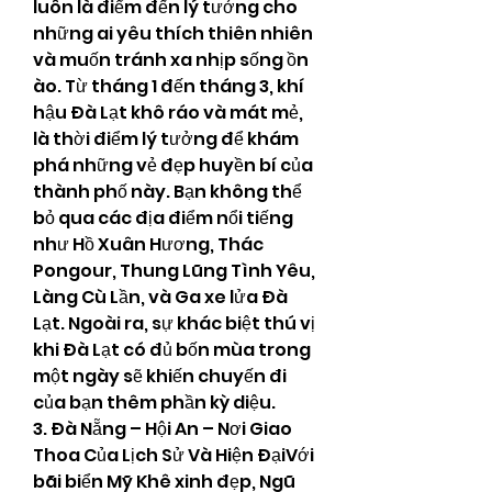
luôn là điểm đến lý tưởng cho 
những ai yêu thích thiên nhiên 
và muốn tránh xa nhịp sống ồn 
ào. Từ tháng 1 đến tháng 3, khí 
hậu Đà Lạt khô ráo và mát mẻ, 
là thời điểm lý tưởng để khám 
phá những vẻ đẹp huyền bí của 
thành phố này. Bạn không thể 
bỏ qua các địa điểm nổi tiếng 
như Hồ Xuân Hương, Thác 
Pongour, Thung Lũng Tình Yêu, 
Làng Cù Lần, và Ga xe lửa Đà 
Lạt. Ngoài ra, sự khác biệt thú vị 
khi Đà Lạt có đủ bốn mùa trong 
một ngày sẽ khiến chuyến đi 
của bạn thêm phần kỳ diệu.
3. Đà Nẵng – Hội An – Nơi Giao 
Thoa Của Lịch Sử Và Hiện ĐạiVới 
bãi biển Mỹ Khê xinh đẹp, Ngũ 