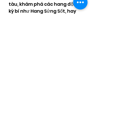
tàu, khám phá các hang động 
kỳ bí như Hang Sửng Sốt, hay 
thăm các đảo hoang sơ như 
Đảo Ti Tốp và Đảo Quan Lạn.
7. Phan Thiết – Thiên Đường 
Của Biển Và CátPhan Thiết là 
điểm đến lý tưởng cho những ai 
yêu thích bãi biển và các hoạt 
động thể thao dưới nước. Mũi 
Né, với những đồi cát vàng rực 
rỡ, là một trong những điểm 
đến nổi bật ở Phan Thiết. Ngoài 
việc tắm biển, bạn còn có thể 
tham gia các môn thể thao 
như lướt ván diều hoặc thăm 
các địa danh như Hòn Rơm, 
Tháp Chàm Poshanư, và Đồi 
Cát Bay.
Với những địa điểm này, bạn sẽ 