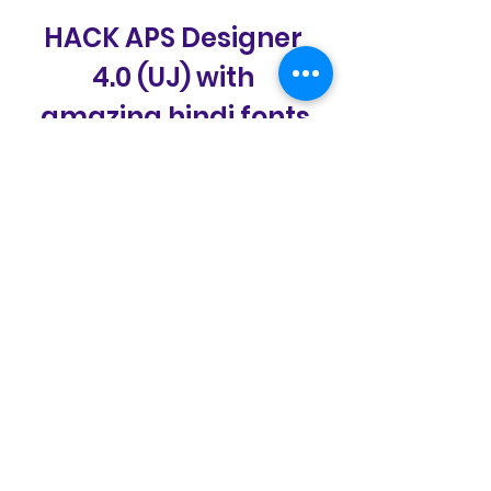
HACK APS Designer 
4.0 (UJ) with 
amazing hindi fonts
Download Zip
0
0
Write a comment...
Acerca de
¡Bienvenido al grupo! Puede
conectarse con otros
miembros, o
...